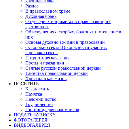
Иконная лавка
Разное
В православном храме
Духовная брань
О суевериях и приметах в православии, их
греховность
Об искушениях, скорбях, болезнях и утешение в
них
Основы духовной жизни в православии
Осторожно секта! Об опасности участия.
Признаки секты
Патриотическая серия
Посты и праздники
Святые русской православной церкви
Таинства православной церкви
Христианская жизнь
ПОСЕТИТЬ
Как доехать
Памятка
Паломничество
Трудничество
Гостиница для паломников
ПОДАТЬ ЗАПИСКУ
ФОТОГАЛЕРЕЯ
ВИДЕОГАЛЕРЕЯ