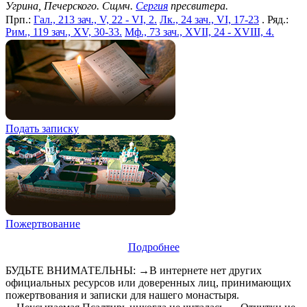
Угрина, Печерского. Сщмч.
Сергия
пресвитера.
Прп.:
Гал., 213 зач., V, 22 - VI, 2.
Лк., 24 зач., VI, 17-23
. Ряд.:
Рим., 119 зач., XV, 30-33.
Мф., 73 зач., XVII, 24 - XVIII, 4.
Подать записку
Пожертвование
Подробнее
БУДЬТЕ ВНИМАТЕЛЬНЫ: →В интернете нет других
официальных ресурсов или доверенных лиц, принимающих
пожертвования и записки для нашего монастыря.