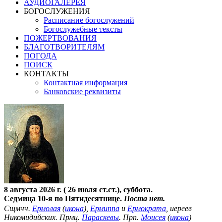
АУДИОГАЛЕРЕЯ
БОГОСЛУЖЕНИЯ
Расписание богослужений
Богослужебные тексты
ПОЖЕРТВОВАНИЯ
БЛАГОТВОРИТЕЛЯМ
ПОГОДА
ПОИСК
КОНТАКТЫ
Контактная информация
Банковские реквизиты
8 августа 2026 г. ( 26 июля ст.ст.), суббота.
Седмица 10-я по Пятидесятнице.
Поста нет.
Сщмчч.
Ермолая
(
икона
),
Ермиппа
и
Ермократа
, иереев
Никомидийских. Прмц.
Параскевы
. Прп.
Моисея
(
икона
)