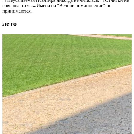
→Неусыпаемая Псалтирь никогда не читалась. →Отчитки не
совершаются. →Имена на "Вечное поминовение" не
принимаются.
лето