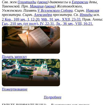
Свв. жен
Олимпиады
(
икона
) диакониссы и
Евпраксии
девы,
Тавеннской. Прп.
Макария
(
икона
) Желтоводского,
Унженского. Память
V Вселенского Собора
. Сщмч.
Николая
пресвитера. Сщмч.
Александра
пресвитера. Св.
Ираиды
исп.
2 Кор., 169 зач., I, 12-20.
Мф., 91 зач., XXII, 23-33.
Прав. Анны:
Гал., 210 зач. (от полу́), IV, 22-31.
Лк., 36 зач., VIII, 16-21.
Подать записку
Пожертвование
Подробнее