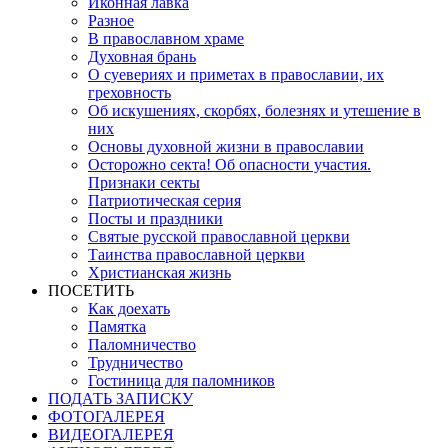
Иконная лавка
Разное
В православном храме
Духовная брань
О суевериях и приметах в православии, их
греховность
Об искушениях, скорбях, болезнях и утешение в
них
Основы духовной жизни в православии
Осторожно секта! Об опасности участия.
Признаки секты
Патриотическая серия
Посты и праздники
Святые русской православной церкви
Таинства православной церкви
Христианская жизнь
ПОСЕТИТЬ
Как доехать
Памятка
Паломничество
Трудничество
Гостиница для паломников
ПОДАТЬ ЗАПИСКУ
ФОТОГАЛЕРЕЯ
ВИДЕОГАЛЕРЕЯ