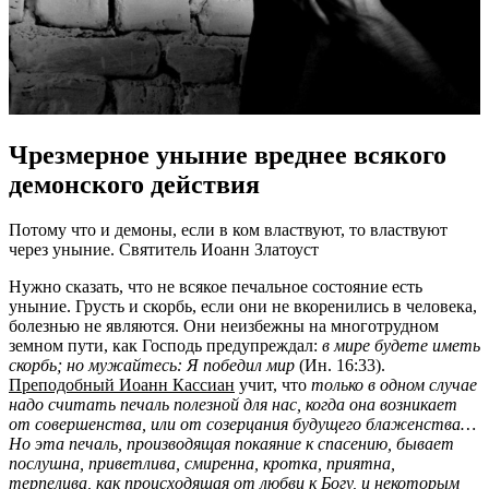
Чрезмерное уныние вреднее всякого
демонского действия
Потому что и демоны, если в ком властвуют, то властвуют
через уныние. Святитель Иоанн Златоуст
Нужно сказать, что не всякое печальное состояние есть
уныние. Грусть и скорбь, если они не вкоренились в человека,
болезнью не являются. Они неизбежны на многотрудном
земном пути, как Господь предупреждал:
в мире будете иметь
скорбь; но мужайтесь: Я победил мир
(Ин. 16:33).
Преподобный Иоанн Кассиан
учит, что
только в одном случае
надо считать печаль полезной для нас, когда она возникает
от совершенства, или от созерцания будущего блаженства…
Но эта печаль, производящая покаяние к спасению, бывает
послушна, приветлива, смиренна, кротка, приятна,
терпелива, как происходящая от любви к Богу, и некоторым