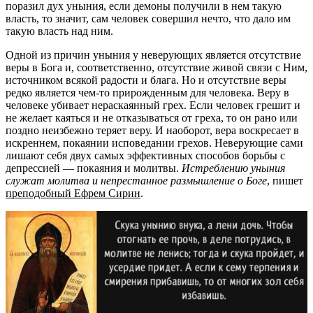
поразил дух уныния, если демоны получили в нем такую
власть, то значит, сам человек совершил нечто, что дало им
такую власть над ним.
Одной из причин уныния у неверующих является отсутствие
веры в Бога и, соответственно, отсутствие живой связи с Ним,
источником всякой радости и блага. Но и отсутствие веры
редко является чем-то прирожденным для человека. Веру в
человеке убивает нераскаянный грех. Если человек грешит и
не желает каяться и не отказываться от греха, то он рано или
поздно неизбежно теряет веру. И наоборот, вера воскресает в
искреннем, покаянии исповедании грехов. Неверующие сами
лишают себя двух самых эффективных способов борьбы с
депрессией — покаяния и молитвы.
Истреблению уныния
служат молитва и непрестанное размышление о Боге
, пишет
преподобный Ефрем Сирин
.