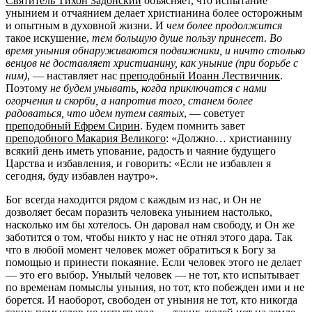
Святитель Тихон Задонский
объясняет, что испытание
унынием и отчаянием делает христианина более осторожным
и опытным в духовной жизни. И
чем более продолжится
такое искушение,
тем большую душе пользу принесет
.
Во
время уныния обнаруживаются подвижники, и ничто столько
венцов не доставляет христианину, как уныние (при борьбе с
ним)
, — наставляет нас
преподобный Иоанн Лествичник
.
Поэтому
не будем унывать, когда приключатся с нами
огорчения и скорби, а напротив того, станем более
радоваться, что идем путем святых
, — советует
преподобный Ефрем Сирин
. Будем помнить завет
преподобного Макария Великого
: «Должно… христианину
всякий день иметь упование, радость и чаяние будущего
Царства и избавления, и говорить: «Если не избавлен я
сегодня, буду избавлен наутро».
Бог всегда находится рядом с каждым из нас, и Он не
дозволяет бесам поразить человека унынием настолько,
насколько им бы хотелось. Он даровал нам свободу, и Он же
заботится о том, чтобы никто у нас не отнял этого дара. Так
что в любой момент человек может обратиться к Богу за
помощью и принести покаяние. Если человек этого не делает
— это его выбор. Унылый человек — не тот, кто испытывает
по временам помыслы уныния, но тот, кто побежден ими и не
борется. И наоборот, свободен от уныния не тот, кто никогда