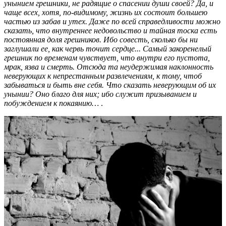
унынием грешники, не радящие о спасении души своей? Да, и
чаще всех, хотя, по-видимому, жизнь их состоит большею
частью из забав и утех. Даже по всей справедливости можно
сказать, что внутреннее недовольство и тайная тоска есть
постоянная доля грешников. Ибо совесть, сколько бы ни
заглушали ее, как червь точит сердце... Самый закоренелый
грешник по временам чувствует, что внутри его пустота,
мрак, язва и смерть. Отсюда та неудержимая наклонность
неверующих к непрестанным развлечениям, к тому, чтоб
забываться и быть вне себя. Что сказать неверующим об их
унынии? Оно благо для них; ибо служит призыванием и
побуждением к покаянию…
.