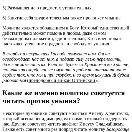
5) Размышление о предметах утешительных.
6) Занятие себя трудом телесным также прогоняет уныние.
Молитва является обращением к Богу, Который единственный
действительно может помочь в любом, даже самом
безвыходном положении, единственный, Кто силен подать
настоящее утешение и радость, и свободу от уныния.
В скорбях и искушениях Господь помогает нам. Он не
освобождает нас от них, а подает силу легко переносить,
даже не замечать их. Если мы будем со Христом и во Христе,
то никакая скорбь нас не смутит, а радость наполнит наше
сердце так, что мы и при скорбях, и во время искушений будем
радоваться
(
преподобный Никон Оптинский
).
Какие же именно молитвы советуется
читать против уныния?
Некоторые духовники советуют молиться Ангелу-Хранителю,
который всегда невидимо рядом с нами, готовый поддержать
нас. Другие советуют читать акафист Иисусу Сладчайшему.
Также есть совет много раз подряд читать молитву
Богородице