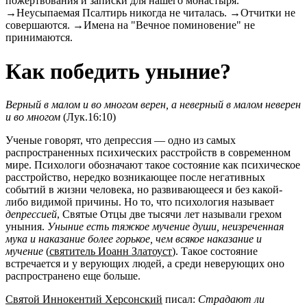
пожертвования и записки для нашего монастыря.
→Неусыпаемая Псалтирь никогда не читалась. →Отчитки не
совершаются. →Имена на "Вечное поминовение" не
принимаются.
Как победить уныние?
Верный в малом и во многом верен, а неверный в малом неверен
и во многом
(Лук.16:10)
Ученые говорят, что депрессия — одно из самых
распространенных психических расстройств в современном
мире. Психологи обозначают такое состояние как психическое
расстройство, нередко возникающее после негативных
событий в жизни человека, но развивающееся и без какой-
либо видимой причины. Но то, что психология называет
депрессией
, Святые Отцы две тысячи лет называли грехом
уныния.
Уныние есть тяжкое мучение души, неизреченная
мука и наказание более горькое, чем всякое наказание и
мучение
(
святитель Иоанн Златоуст
). Такое состояние
встречается и у верующих людей, а среди неверующих оно
распространено еще больше.
Святой Иннокентий Херсонский
писал:
Страдают ли