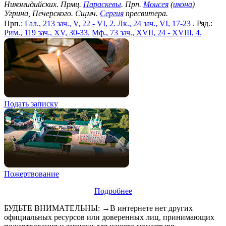
Никомидийских. Прмц.
Параскевы
. Прп.
Моисея
(
икона
)
Угрина, Печерского. Сщмч.
Сергия
пресвитера.
Прп.:
Гал., 213 зач., V, 22 - VI, 2.
Лк., 24 зач., VI, 17-23
. Ряд.:
Рим., 119 зач., XV, 30-33.
Мф., 73 зач., XVII, 24 - XVIII, 4.
Подать записку
Пожертвование
Подробнее
БУДЬТЕ ВНИМАТЕЛЬНЫ: →В интернете нет других
официальных ресурсов или доверенных лиц, принимающих