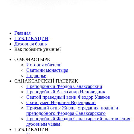
Главная
ПУБЛИКАЦИИ
Духовная брань
Как победить уныние?
О МОНАСТЫРЕ
История обители
Святыни монастыря
Подворье
САНАКСАРСКИЙ ПАТЕРИК
Преподобный Феодор Санаксарский
Преподобный Александр Исповедник
Святой праведный воин Феодор Ушаков
Схиигумен Иероним Верендякин
Приемший огнь: Жизнь, страдания, подвиги
преподобного Феодора Санаксарского
Преподобный Феодор Санаксарский: наставления
духовным чадам
ПУБЛИКАЦИИ