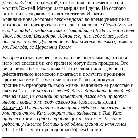
Дево, радуйся
, с надеждой, что Господь непременно ради
молитв Божией Матери даст мир нашей душе. Но особого
внимания заслуживает совет святителя Игнатия
Брянчанинова, который рекомендовал во время уныния как
можно чаще повторять такие слова и молитвы:
Слава Богу за
все
.
Господи! Предаюсь Твоей Святой воле! Буди со мной Воля
Твоя
.
Господи! Благодарю Тебя за все, что Тебе благоугодно
послать на меня
.
Достойное по делам моим приемлю; помяни
мя, Господи, во Царствии Твоем
.
Во время отчаяния бесы внушают человеку мысль, что для
него нет спасения и его грехи не могут быть прощены. Это
величайшая бесовская ложь! Пока человек жив, для него
действительно возможно покаяться и получить прощение
грехов, какими бы тяжкими они ни были, и, получив
прощение, преобразить свою жизнь, наполнить ее радостью и
светом. Так что
никто из людей, даже дошедших до крайней
степени зла, не должен отчаиваться, даже если приобрел
навык и вошел в природу самого зла
(
святитель Иоанн
Златоуст
).
Пусть никто не говорит: «Много я нагрешил, нет
мне прощения». Кто говорит так, забывает о Том, Кто
пришел на землю ради страдающих и сказал: «...бывает
радость у Ангелов Божиих и об одном грешнике кающемся
(Лк. 15:10 — учит
преподобный Ефрем Сирин
.