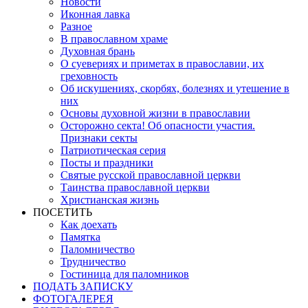
Новости
Иконная лавка
Разное
В православном храме
Духовная брань
О суевериях и приметах в православии, их
греховность
Об искушениях, скорбях, болезнях и утешение в
них
Основы духовной жизни в православии
Осторожно секта! Об опасности участия.
Признаки секты
Патриотическая серия
Посты и праздники
Святые русской православной церкви
Таинства православной церкви
Христианская жизнь
ПОСЕТИТЬ
Как доехать
Памятка
Паломничество
Трудничество
Гостиница для паломников
ПОДАТЬ ЗАПИСКУ
ФОТОГАЛЕРЕЯ