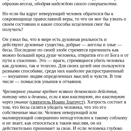
образом весела, ободряя надеждою своего совершенства
.
Но если бы вдруг неверующий человек обратился бы к
сокровищнице православной веры, то что он мог бы узнать о
своем состоянии и какие способы исцеления смог бы
получить?
Он узнал бы, что в мире есть духовная реальность и
действуют духовные существа, добрые — ангелы и злые —
бесы. Последние по своей злобе стремятся причинить как
можно больший вред душе человека, отвратив его от Бога и от
пути к спасению. Это — враги, стремящиеся убить человека
как духовно, так и телесно. Для своих целей они пользуются
разными способами, среди них наиболее распространенный
— внушение людям определенных мыслей и чувств. В том
числе — помыслов уныния и отчаяния.
Чрезмерное уныние вреднее всякого демонского действия,
потому что и демоны, если в ком властвуют, то властвуют
через уныние
(
святитель Иоанн Златоуст
). Хитрость состоит в
том, что бесы силятся убедить человека, что это его
собственные мысли. Человек неверующий или
маловерующий совершенно неподготовлен к такому соблазну
и не знает, как относиться к таким мыслям, он их
действительно принимает за свои. И если человека глубоко