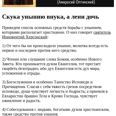
Скука унынию внука, а лени дочь
Приведем список основных средств борьбы с унынием,
которыми располагает христианин. О них говорит
святитель
Иннокентий Херсонский
:
1) От чего бы ни происходило уныние, молитва всегда есть
первое и последнее против него средство.
2) Чтение или слушание слова Божия, особенно Нового
Завета. Кто проникается духом Евангелия, тот престает
скорбеть безотрадно, ибо дух Евангелия есть дух мира,
успокоения и отрады.
3) Богослужения и особенно Таинство Исповеди и
Причащения. Слагая с себя тяжесть грехов посредством
исповеди, душа чувствует легкость и бодрость; а приемля в
Евхаристии брашно Тела и Крови Господа, чувствует
оживление и радость.
4) Собеседования с людьми, богатыми духом христианским,
также средство против уныния.