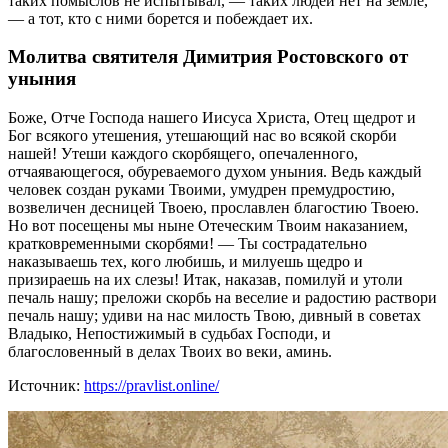
таких помыслов не испытывал, — таких людей нет на земле,
— а тот, кто с ними борется и побеждает их.
Молитва святителя Димитрия Ростовского от
уныния
Боже, Отче Господа нашего Иисуса Христа, Отец щедрот и
Бог всякого утешения, утешающий нас во всякой скорби
нашей! Утеши каждого скорбящего, опечаленного,
отчаявающегося, обуреваемого духом уныния. Ведь каждый
человек создан руками Твоими, умудрен премудростию,
возвеличен десницей Твоею, прославлен благостию Твоею.
Но вот посещены мы ныне Отеческим Твоим наказанием,
кратковременными скорбями! — Ты сострадательно
наказываешь тех, кого любишь, и милуешь щедро и
призираешь на их слезы! Итак, наказав, помилуй и утоли
печаль нашу; преложи скорбь на веселие и радостию раствори
печаль нашу; удиви на нас милость Твою, дивный в советах
Владыко, Непостижимый в судьбах Господи, и
благословенный в делах Твоих во веки, аминь.
Источник:
https://pravlist.online/