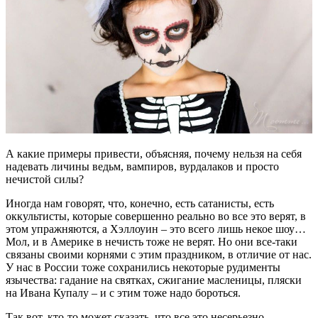
А какие примеры привести, объясняя, почему нельзя на себя
надевать личины ведьм, вампиров, вурдалаков и просто
нечистой силы?
Иногда нам говорят, что, конечно, есть сатанисты, есть
оккультисты, которые совершенно реально во все это верят, в
этом упражняются, а Хэллоуин – это всего лишь некое шоу…
Мол, и в Америке в нечисть тоже не верят. Но они все-таки
связаны своими корнями с этим праздником, в отличие от нас.
У нас в России тоже сохранились некоторые рудименты
язычества: гадание на святках, сжигание масленицы, пляски
на Ивана Купалу – и с этим тоже надо бороться.
Так вот, кто-то может сказать, что все это несерьезно,