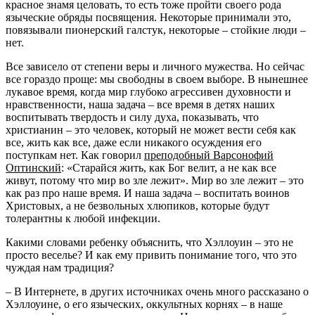
красное знамя целовать, то есть тоже пройти своего рода
языческие обряды посвящения. Некоторые принимали это,
повязывали пионерский галстук, некоторые – стойкие люди –
нет.
Все зависело от степени веры и личного мужества. Но сейчас
все гораздо проще: мы свободны в своем выборе. В нынешнее
лукавое время, когда мир глубоко агрессивен духовности и
нравственности, наша задача – все время в детях наших
воспитывать твердость и силу духа, показывать, что
христианин – это человек, который не может вести себя как
все, жить как все, даже если никакого осуждения его
поступкам нет. Как говорил
преподобный Варсонофий
Оптинский
:
Старайся жить, как Бог велит, а не как все
живут, потому что мир во зле лежит
. Мир во зле лежит – это
как раз про наше время. И наша задача – воспитать воинов
Христовых, а не безвольных хлюпиков, которые будут
толерантны к любой инфекции.
Какими словами ребенку объяснить, что Хэллоуин – это не
просто веселье? И как ему привить понимание того, что это
чуждая нам традиция?
– В Интернете, в других источниках очень много рассказано о
Хэллоуине, о его языческих, оккультных корнях – в наше