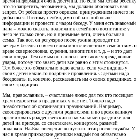
время информация очень доступна. Но если мы хотим ребенку
что-то запретить, несомненно, мы должны обосновать наш
запрет. От ребенка просто окриком, принуждением ничего не
добьешься. Поэтому необходимо собрать побольше
информации и провести с чадом беседу. У меня есть знакомый
папа – можно сказать, подвижник семейного воспитания: у
него не только свои, но и приемные дети, очень большая
семья. Так вот, он регулярно после ужина проводит по
вечерам беседы со всем своим многочисленным семейством: о
вреде сквернословия, курения, винопития и т. д. – и это дает
свои плоды. Тем самым он наносит вот такие упреждающие
удары, потому что знает: дети все равно с этим столкнутся.
Тем более это обязательно надо делать, если уже видишь у
своих детей какие-то подобные проявления. С детьми надо
беседовать, и, конечно, рассказывать им о своих праздниках, о
своих традициях.
Мы, православные, – счастливые люди: для тех кто посещает
храм недостатка в праздниках у нас нет. Только надо
позаботиться об организации празднований. Например,
скооперироваться с другими родителями и во время каникул
организовать рождественский и пасхальный праздники для
детей на приходе, со спектаклем, концертом, раздачей
подарков. На-Благовещение выпустить птиц после службы. У
нас в храме приходские детишки каждый год обязательно