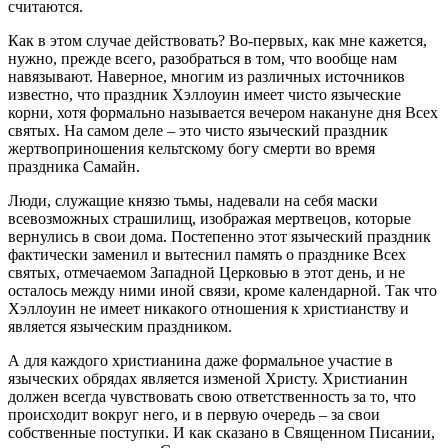
считаются.
Как в этом случае действовать? Во-первых, как мне кажется,
нужно, прежде всего, разобраться в том, что вообще нам
навязывают. Наверное, многим из различных источников
известно, что праздник Хэллоуин имеет чисто языческие
корни, хотя формально называется вечером накануне дня Всех
святых. На самом деле – это чисто языческий праздник
жертвоприношения кельтскому богу смерти во время
праздника Самайн.
Люди, служащие князю тьмы, надевали на себя маски
всевозможных страшилищ, изображая мертвецов, которые
вернулись в свои дома. Постепенно этот языческий праздник
фактически заменил и вытеснил память о празднике Всех
святых, отмечаемом Западной Церковью в этот день, и не
осталось между ними иной связи, кроме календарной. Так что
Хэллоуин не имеет никакого отношения к христианству и
является языческим праздником.
А для каждого христианина даже формальное участие в
языческих обрядах является изменой Христу. Христианин
должен всегда чувствовать свою ответственность за то, что
происходит вокруг него, и в первую очередь – за свои
собственные поступки. И как сказано в Священном Писании,