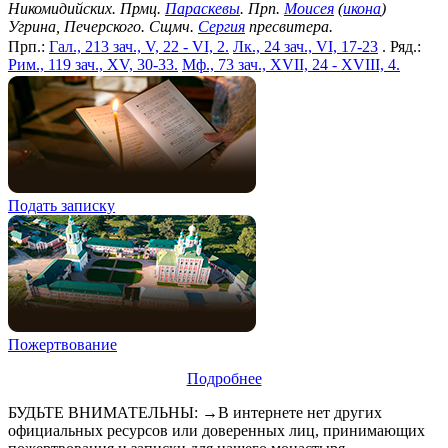
Никомидийских. Прмц.
Параскевы
. Прп.
Моисея
(
икона
)
Угрина, Печерского. Сщмч.
Сергия
пресвитера.
Прп.:
Гал., 213 зач., V, 22 - VI, 2.
Лк., 24 зач., VI, 17-23
. Ряд.:
Рим., 119 зач., XV, 30-33.
Мф., 73 зач., XVII, 24 - XVIII, 4.
Подать записку
Пожертвование
Подробнее
БУДЬТЕ ВНИМАТЕЛЬНЫ: →В интернете нет других
официальных ресурсов или доверенных лиц, принимающих