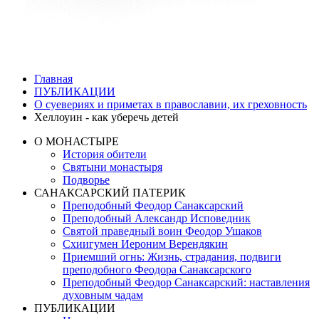
Главная
ПУБЛИКАЦИИ
О суевериях и приметах в православии, их греховность
Хеллоуин - как уберечь детей
О МОНАСТЫРЕ
История обители
Святыни монастыря
Подворье
САНАКСАРСКИЙ ПАТЕРИК
Преподобный Феодор Санаксарский
Преподобный Александр Исповедник
Святой праведный воин Феодор Ушаков
Схиигумен Иероним Верендякин
Приемший огнь: Жизнь, страдания, подвиги
преподобного Феодора Санаксарского
Преподобный Феодор Санаксарский: наставления
духовным чадам
ПУБЛИКАЦИИ