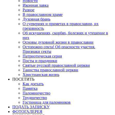
Новости
Иконная лавка
Разное
В православном храме
Духовная брань
О суевериях и приметах в православии, их
греховность
Об искушениях, скорбях, болезнях и утешение в
них
Основы духовной жизни в православии
Осторожно секта! Об опасности участия.
Признаки секты
Патриотическая серия
Посты и праздники
Святые русской православной церкви
Таинства православной церкви
Христианская жизнь
ПОСЕТИТЬ
Как доехать
Памятка
Паломничество
Трудничество
Гостиница для паломников
ПОДАТЬ ЗАПИСКУ
ФОТОГАЛЕРЕЯ