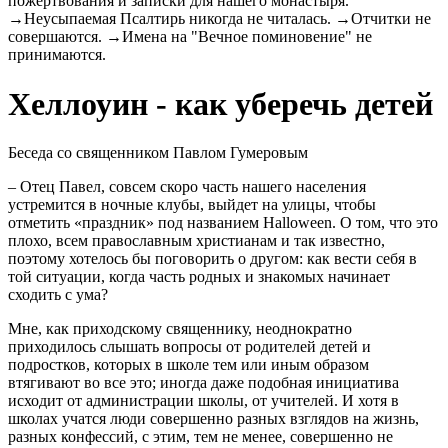
пожертвования и записки для нашего монастыря.
→Неусыпаемая Псалтирь никогда не читалась. →Отчитки не
совершаются. →Имена на "Вечное поминовение" не
принимаются.
Хеллоуин - как уберечь детей
Беседа со священником Павлом Гумеровым
– Отец Павел, совсем скоро часть нашего населения
устремится в ночные клубы, выйдет на улицы, чтобы
отметить «праздник» под названием Halloween. О том, что это
плохо, всем православным христианам и так известно,
поэтому хотелось бы поговорить о другом: как вести себя в
той ситуации, когда часть родных и знакомых начинает
сходить с ума?
Мне, как приходскому священнику, неоднократно
приходилось слышать вопросы от родителей детей и
подростков, которых в школе тем или иным образом
втягивают во все это; иногда даже подобная инициатива
исходит от администрации школы, от учителей. И хотя в
школах учатся люди совершенно разных взглядов на жизнь,
разных конфессий, с этим, тем не менее, совершенно не