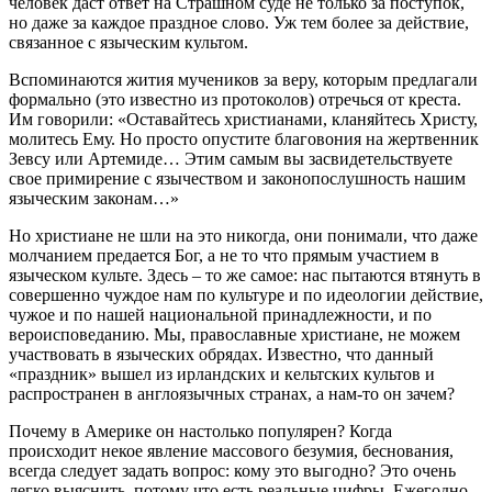
человек даст ответ на Страшном суде не только за поступок,
но даже за каждое праздное слово. Уж тем более за действие,
связанное с языческим культом.
Вспоминаются жития мучеников за веру, которым предлагали
формально (это известно из протоколов) отречься от креста.
Им говорили: «Оставайтесь христианами, кланяйтесь Христу,
молитесь Ему. Но просто опустите благовония на жертвенник
Зевсу или Артемиде… Этим самым вы засвидетельствуете
свое примирение с язычеством и законопослушность нашим
языческим законам…»
Но христиане не шли на это никогда, они понимали, что даже
молчанием предается Бог, а не то что прямым участием в
языческом культе. Здесь – то же самое: нас пытаются втянуть в
совершенно чуждое нам по культуре и по идеологии действие,
чужое и по нашей национальной принадлежности, и по
вероисповеданию. Мы, православные христиане, не можем
участвовать в языческих обрядах. Известно, что данный
«праздник» вышел из ирландских и кельтских культов и
распространен в англоязычных странах, а нам-то он зачем?
Почему в Америке он настолько популярен? Когда
происходит некое явление массового безумия, беснования,
всегда следует задать вопрос: кому это выгодно? Это очень
легко выяснить, потому что есть реальные цифры. Ежегодно