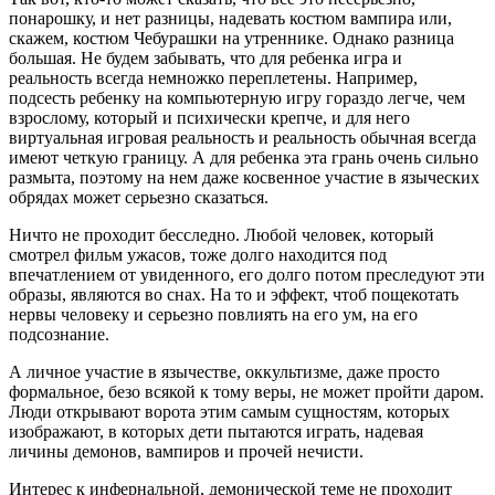
понарошку, и нет разницы, надевать костюм вампира или,
скажем, костюм Чебурашки на утреннике. Однако разница
большая. Не будем забывать, что для ребенка игра и
реальность всегда немножко переплетены. Например,
подсесть ребенку на компьютерную игру гораздо легче, чем
взрослому, который и психически крепче, и для него
виртуальная игровая реальность и реальность обычная всегда
имеют четкую границу. А для ребенка эта грань очень сильно
размыта, поэтому на нем даже косвенное участие в языческих
обрядах может серьезно сказаться.
Ничто не проходит бесследно. Любой человек, который
смотрел фильм ужасов, тоже долго находится под
впечатлением от увиденного, его долго потом преследуют эти
образы, являются во снах. На то и эффект, чтоб пощекотать
нервы человеку и серьезно повлиять на его ум, на его
подсознание.
А личное участие в язычестве, оккультизме, даже просто
формальное, безо всякой к тому веры, не может пройти даром.
Люди открывают ворота этим самым сущностям, которых
изображают, в которых дети пытаются играть, надевая
личины демонов, вампиров и прочей нечисти.
Интерес к инфернальной, демонической теме не проходит