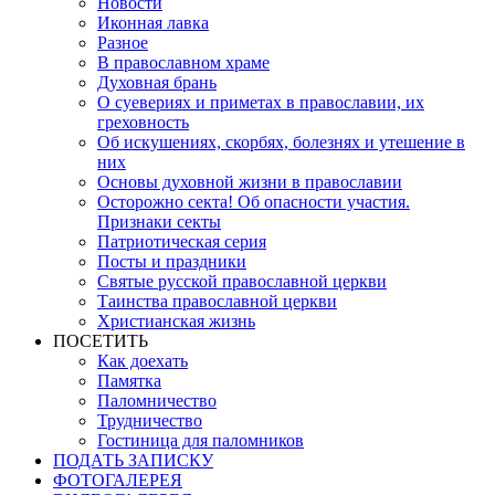
Новости
Иконная лавка
Разное
В православном храме
Духовная брань
О суевериях и приметах в православии, их
греховность
Об искушениях, скорбях, болезнях и утешение в
них
Основы духовной жизни в православии
Осторожно секта! Об опасности участия.
Признаки секты
Патриотическая серия
Посты и праздники
Святые русской православной церкви
Таинства православной церкви
Христианская жизнь
ПОСЕТИТЬ
Как доехать
Памятка
Паломничество
Трудничество
Гостиница для паломников
ПОДАТЬ ЗАПИСКУ
ФОТОГАЛЕРЕЯ