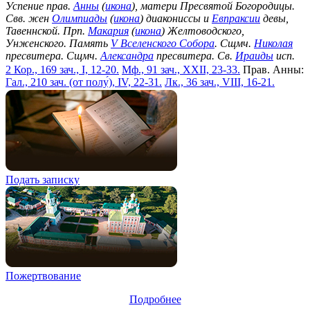
Успение прав.
Анны
(
икона
), матери Пресвятой Богородицы.
Свв. жен
Олимпиады
(
икона
) диакониссы и
Евпраксии
девы,
Тавеннской. Прп.
Макария
(
икона
) Желтоводского,
Унженского. Память
V Вселенского Собора
. Сщмч.
Николая
пресвитера. Сщмч.
Александра
пресвитера. Св.
Ираиды
исп.
2 Кор., 169 зач., I, 12-20.
Мф., 91 зач., XXII, 23-33.
Прав. Анны:
Гал., 210 зач. (от полу́), IV, 22-31.
Лк., 36 зач., VIII, 16-21.
Подать записку
Пожертвование
Подробнее