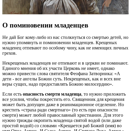
О поминовении младенцев
Не дай Бог кому-либо из нас столкнуться со смертью детей, но
нужно упомянуть и поминовении младенцев. Крещеных
младенец отпевают по особому чину, как не имеющих личных
грехов.
Некрещеных младенцев не отпевают и в церкви не поминают.
Единого мнения об их участи Церковь не имеет, однако
можно привести слова святителя Феофана Затворника: «А
дети - все ангелы Божии суть. Некрещеных, как и всех вне
веры сущих, надо предоставлять Божию милосердию».
Если есть
опасность смерти младенца
, то нужно приложить
все усилия, чтобы покрестить его. Священник для крещения
может быть допущен даже в реанимационное отделение. Но
крестить
страха ради смертнаго
(то есть при опасности
смерти) может любой православный христианин. Для этого
нужно трижды окропить младенца святой водой (или даже
простой водой) со словами
Крещается раб Божий (имя) во
имя Отца. Аминь. И Сына. Аминь. И Святаго Духа. Аминь
.