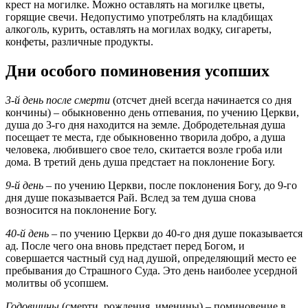
крест на могилке. Можно оставлять на могилке цветы,
горящие свечи. Недопустимо употреблять на кладбищах
алкоголь, курить, оставлять на могилах водку, сигареты,
конфеты, различные продукты.
Дни особого поминовения усопших
3-й день после смерти
(отсчет дней всегда начинается со дня
кончины) – обыкновенно день отпевания, по учению Церкви,
душа до 3-го дня находится на земле. Добродетельная душа
посещает те места, где обыкновенно творила добро, а душа
человека, любившего свое тело, скитается возле гроба или
дома. В третий день душа предстает на поклонение Богу.
9-й день
– по учению Церкви, после поклонения Богу, до 9-го
дня душе показывается Рай. Вслед за тем душа снова
возносится на поклонение Богу.
40-й день
– по учению Церкви до 40-го дня душе показывается
ад. После чего она вновь предстает перед Богом, и
совершается частный суд над душой, определяющий место ее
пребывания до Страшного Суда. Это день наиболее усердной
молитвы об усопшем.
Годовщины
(смерти, рождения, именины) – поминовение в