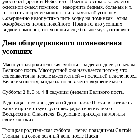
удостоил Царствия Небесного. Именно в этом заключается
основной смысл поминок – накормить бедных, больных и т.
п., то есть творение милостыни в память об усопшем.
Совершенно недопустимо пить водку на поминках - этим
оскорбляется память покойного. Помните, кто усопших
водкой поминает, тот усопшим ещё больше мук уготовляет.
Дни общецерковного поминовения
усопших
Мясопустная родительская суббота – за девять дней до начала
Великого поста. Мясопустной она называется потому, что
совершается на неделе мясопустной – последней неделе перед
Великим постом, когда благословляется вкушение мяса.
Субботы 2-й, 3-й, 4-й седмицы (недели) Великого поста.
Радоница – вторник, девятый день после Пасхи, в этот день
живые приветствуют усопших радостной вестью о
Воскресении Спасителя. Верующие приходят на могилы
своих близких.
Троицкая родительская суббота – перед праздником Святой
Троицы, на сорок девятый день после Пасхи.