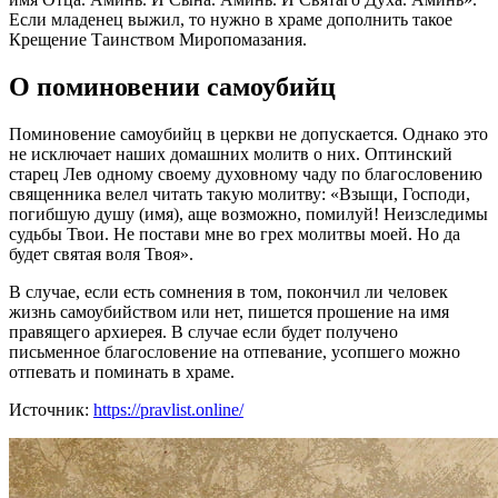
Если младенец выжил, то нужно в храме дополнить такое
Крещение Таинством Миропомазания.
О поминовении самоубийц
Поминовение самоубийц в церкви не допускается. Однако это
не исключает наших домашних молитв о них. Оптинский
старец Лев одному своему духовному чаду по благословению
священника велел читать такую молитву:
Взыщи, Господи,
погибшую душу (имя), аще возможно, помилуй! Неизследимы
судьбы Твои. Не постави мне во грех молитвы моей. Но да
будет святая воля Твоя
.
В случае, если есть сомнения в том, покончил ли человек
жизнь самоубийством или нет, пишется прошение на имя
правящего архиерея. В случае если будет получено
письменное благословение на отпевание, усопшего можно
отпевать и поминать в храме.
Источник:
https://pravlist.online/