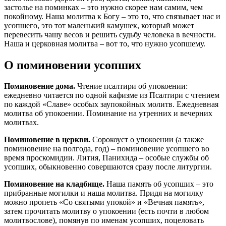
застолье на поминках – это нужно скорее нам самим, чем
покойному. Наша молитва к Богу – это то, что связывает нас и
усопшего, это тот маленький камушек, который может
перевесить чашу весов и решить судьбу человека в вечности.
Наша и церковная молитва – вот то, что нужно усопшему.
О поминовении усопших
Поминовение дома.
Чтение псалтири об упокоении:
ежедневно читается по одной кафизме из Псалтири с чтением
по каждой «Славе» особых заупокойных молитв. Ежедневная
молитва об упокоении. Поминание на утренних и вечерних
молитвах.
Поминовение в церкви.
Сорокоуст о упокоении (а также
поминовение на полгода, год) – поминовение усопшего во
время проскомидии. Лития, Панихида – особые службы об
усопших, обыкновенно совершаются сразу после литургии.
Поминовение на кладбище.
Наша память об усопших – это
прибранные могилки и наша молитва. Придя на могилку
можно пропеть «Со святыми упокой» и «Вечная память»,
затем прочитать молитву о упокоении (есть почти в любом
молитвослове), помянув по именам усопших, поцеловать