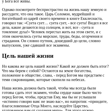
у Бога все живы.
Однако посмотрите беспристрастно на жизнь нашу земную и
рассудите, что она такое. Царь Соломон, мудрейший и
богатейший из царей своего времени в книге Екклесиаста,
говорил так: «Суета сует… суета сует, - все суета! Видел я все
дела, какие делаются под солнцем, и вот, все - суета и
томление духа!» Человек перестал жить на этом свете, и с
этим окончились суеты мирские, труды, беды, огорчения и
страдания. Он словно путник, дошедший до цели, словно
выпускник, уже сдавший все экзамены.
Цель нашей жизни
Но какова же цель нашей жизни? Какой же должен быть итог?
Что мы берем с собой? Остаются на земле богатства,
положение в обществе, слава, - перед Богом мы предстаем с
теми сокровищами, которые скопили на небесах.
Наша жизнь должна быть такой, чтобы мы всегда были
готовы сдать этот экзамен, чтобы сердце наше было чисто
перед Богом, чтобы, представ Ему, мы бы не услышали
«истинно говорю вам: не знаю вас», но напротив: «приидите,
благословенные Отца Моего, наследуйте Царство,
уготованное вам от создания мира». Для этого нужно