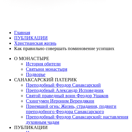
Главная
ПУБЛИКАЦИИ
Христианская жизнь
Как правильно совершать поминовение усопших
О МОНАСТЫРЕ
История обители
Святыни монастыря
Подворье
САНАКСАРСКИЙ ПАТЕРИК
Преподобный Феодор Санаксарский
Преподобный Александр Исповедник
Святой праведный воин Феодор Ушаков
Схиигумен Иероним Верендякин
Приемший огнь: Жизнь, страдания, подвиги
преподобного Феодора Санаксарского
Преподобный Феодор Санаксарский: наставления
духовным чадам
ПУБЛИКАЦИИ