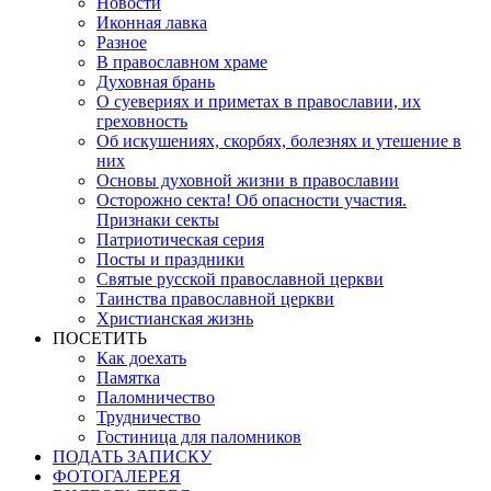
Новости
Иконная лавка
Разное
В православном храме
Духовная брань
О суевериях и приметах в православии, их
греховность
Об искушениях, скорбях, болезнях и утешение в
них
Основы духовной жизни в православии
Осторожно секта! Об опасности участия.
Признаки секты
Патриотическая серия
Посты и праздники
Святые русской православной церкви
Таинства православной церкви
Христианская жизнь
ПОСЕТИТЬ
Как доехать
Памятка
Паломничество
Трудничество
Гостиница для паломников
ПОДАТЬ ЗАПИСКУ
ФОТОГАЛЕРЕЯ