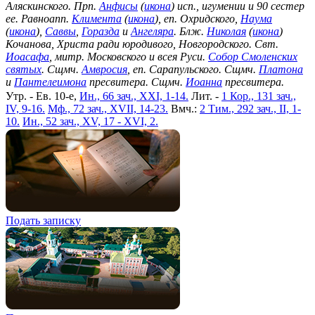
Аляскинского. Прп.
Анфисы
(
икона
) исп., игумении и 90 сестер
ее. Равноапп.
Климента
(
икона
), еп. Охридского,
Наума
(
икона
),
Саввы
,
Горазда
и
Ангеляра
. Блж.
Николая
(
икона
)
Кочанова, Христа ради юродивого, Новгородского. Свт.
Иоасафа
, митр. Московского и всея Руси.
Собор Смоленских
святых
. Сщмч.
Амвросия
, еп. Сарапульского. Сщмч.
Платона
и
Пантелеимона
пресвитера. Сщмч.
Иоанна
пресвитера.
Утр. - Ев. 10-е,
Ин., 66 зач., XXI, 1-14.
Лит. -
1 Кор., 131 зач.,
IV, 9-16.
Мф., 72 зач., XVII, 14-23.
Вмч.:
2 Тим., 292 зач., II, 1-
10.
Ин., 52 зач., XV, 17 - XVI, 2.
Подать записку