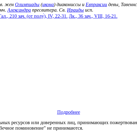
вв. жен
Олимпиады
(
икона
) диакониссы и
Евпраксии
девы, Тавеннс
мч.
Александра
пресвитера. Св.
Ираиды
исп.
Гал., 210 зач. (от полу́), IV, 22-31.
Лк., 36 зач., VIII, 16-21.
Подробнее
х ресурсов или доверенных лиц, принимающих пожертвования
"Вечное поминовение" не принимаются.