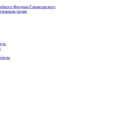
добного Феодора Санаксарского
духовным чадам
ость
х
 секты