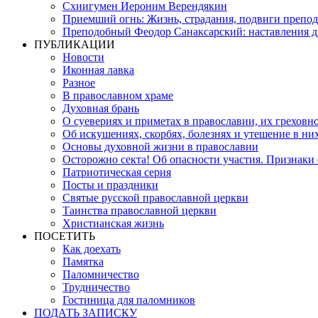
Схиигумен Иероним Верендякин
Приемший огнь: Жизнь, страдания, подвиги препо
Преподобный Феодор Санаксарский: наставления 
ПУБЛИКАЦИИ
Новости
Иконная лавка
Разное
В православном храме
Духовная брань
О суевериях и приметах в православии, их греховн
Об искушениях, скорбях, болезнях и утешение в ни
Основы духовной жизни в православии
Осторожно секта! Об опасности участия. Признаки
Патриотическая серия
Посты и праздники
Святые русской православной церкви
Таинства православной церкви
Христианская жизнь
ПОСЕТИТЬ
Как доехать
Памятка
Паломничество
Трудничество
Гостиница для паломников
ПОДАТЬ ЗАПИСКУ