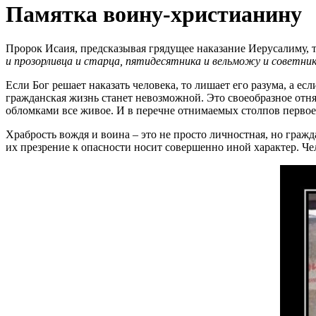
Памятка воину-христианину
Пророк Исаия, предсказывая грядущее наказание Иерусалиму, т
и прозорливца и старца, пятидесятника и вельможу и советника
Если Бог решает наказать человека, то лишает его разума, а ес
гражданская жизнь станет невозможной. Это своеобразное отн
обломками все живое. И в перечне отнимаемых столпов первое
Храбрость вождя и воина – это не просто личностная, но граж
их презрение к опасности носит совершенно иной характер. Чел