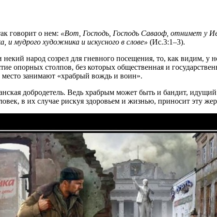
ак говорит о нем:
Вот, Господь, Господь Саваоф, отнимет у Ие
, и мудрого художника и искусного в слове
(Ис.3:1–3).
ли некий народ созрел для гневного посещения, то, как видим, у
ятие опорных столпов, без которых общественная и государстве
 место занимают «храбрый вождь и воин».
данская добродетель. Ведь храбрым может быть и бандит, идущий
овек, в их случае рискуя здоровьем и жизнью, приносит эту жер