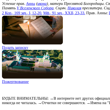
Успение прав.
Анны
(
икона
), матери Пресвятой Богородицы. С
Память
V Вселенского Собора
. Сщмч.
Николая
пресвитера. Сщ
2 Кор., 169 зач., I, 12-20.
Мф., 91 зач., XXII, 23-33.
Прав. Анны:
Подать записку
Пожертвование
БУДЬТЕ ВНИМАТЕЛЬНЫ: →В интернете нет других официальны
никогда не читалась. →Отчитки не совершаются. →Имена на 