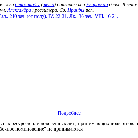
вв. жен
Олимпиады
(
икона
) диакониссы и
Евпраксии
девы, Тавеннс
мч.
Александра
пресвитера. Св.
Ираиды
исп.
Гал., 210 зач. (от полу́), IV, 22-31.
Лк., 36 зач., VIII, 16-21.
Подробнее
х ресурсов или доверенных лиц, принимающих пожертвования
"Вечное поминовение" не принимаются.