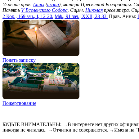
Успение прав.
Анны
(
икона
), матери Пресвятой Богородицы. С
Память
V Вселенского Собора
. Сщмч.
Николая
пресвитера. Сщ
2 Кор., 169 зач., I, 12-20.
Мф., 91 зач., XXII, 23-33.
Прав. Анны:
Подать записку
Пожертвование
БУДЬТЕ ВНИМАТЕЛЬНЫ: →В интернете нет других официальны
никогда не читалась. →Отчитки не совершаются. →Имена на 