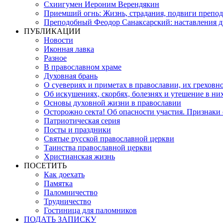
Схиигумен Иероним Верендякин
Приемший огнь: Жизнь, страдания, подвиги препо
Преподобный Феодор Санаксарский: наставления 
ПУБЛИКАЦИИ
Новости
Иконная лавка
Разное
В православном храме
Духовная брань
О суевериях и приметах в православии, их греховн
Об искушениях, скорбях, болезнях и утешение в ни
Основы духовной жизни в православии
Осторожно секта! Об опасности участия. Признаки
Патриотическая серия
Посты и праздники
Святые русской православной церкви
Таинства православной церкви
Христианская жизнь
ПОСЕТИТЬ
Как доехать
Памятка
Паломничество
Трудничество
Гостиница для паломников
ПОДАТЬ ЗАПИСКУ