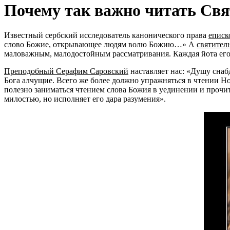
Почему так важно читать Свя
Известный сербский исследователь канонического права
еписк
слово Божие, открывающее людям волю Божию…
А
святител
маловажным, малодостойным рассматривания. Каждая йота его
Преподобный Серафим Саровский
наставляет нас:
Душу снабд
Бога алчущие. Всего же более должно упражняться в чтении Но
полезно заниматься чтением слова Божия в уединении и прочит
милостью, но исполняет его дара разумения
.