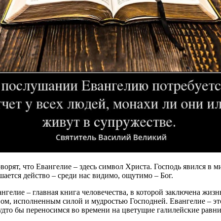
орят, что Евангелие – здесь символ Христа. Господь явился в м
шается действо – среди нас видимо, ощутимо – Бог.
ангелие – главная книга человечества, в которой заключена жиз
овом, исполненным силой и мудростью Господней. Евангелие – э
удто бы переносимся во времени на цветущие галилейские равн