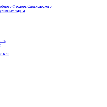
добного Феодора Санаксарского
духовным чадам
ость
х
 секты