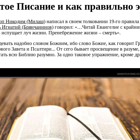
тое Писание и как правильно э
оп Никодим (Милаш)
написал в своем толковании 19-го правил
ь Игнатий (Брянчанинов)
говорил:
…Читай Евангелие с крайним
 испущает луч жизни. Пренебрежение жизни – смерть
.
евать надобно словом Божиим, ибо слово Божие, как говорит Гр
вого Завета и Псалтири... От сего бывает просвещение в разум
ать всю Библию разумно. За одно таковое упражнение, кроме др