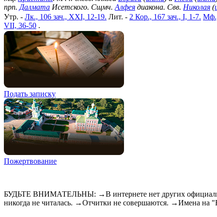
прп.
Далмата
Исетского. Сщмч.
Алфея
диакона. Свв.
Николая
(
Утр. -
Лк., 106 зач., XXI, 12-19.
Лит. -
2 Кор., 167 зач., I, 1-7.
Мф.,
VII, 36-50
.
Подать записку
Пожертвование
БУДЬТЕ ВНИМАТЕЛЬНЫ: →В интернете нет других официальны
никогда не читалась. →Отчитки не совершаются. →Имена на 