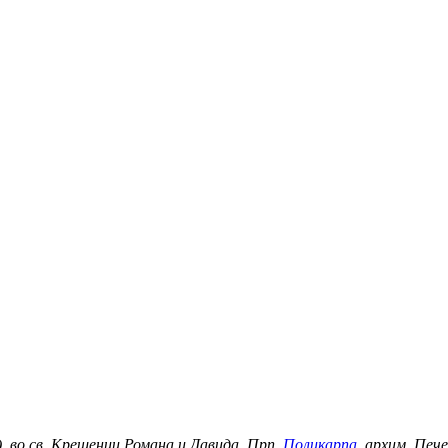
), во св. Крещении Романа и Давида. Прп.
Поликарпа
, архим. Печ