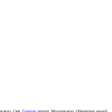
ерского. Свт.
Георгия
, архиеп. Могилевского. Обретение мощей