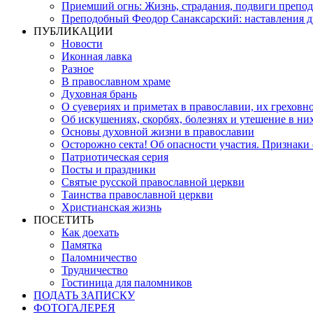
Приемший огнь: Жизнь, страдания, подвиги препо
Преподобный Феодор Санаксарский: наставления 
ПУБЛИКАЦИИ
Новости
Иконная лавка
Разное
В православном храме
Духовная брань
О суевериях и приметах в православии, их греховн
Об искушениях, скорбях, болезнях и утешение в ни
Основы духовной жизни в православии
Осторожно секта! Об опасности участия. Признаки
Патриотическая серия
Посты и праздники
Святые русской православной церкви
Таинства православной церкви
Христианская жизнь
ПОСЕТИТЬ
Как доехать
Памятка
Паломничество
Трудничество
Гостиница для паломников
ПОДАТЬ ЗАПИСКУ
ФОТОГАЛЕРЕЯ