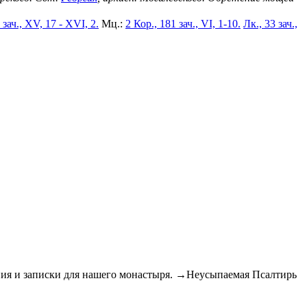
 зач., XV, 17 - XVI, 2.
Мц.:
2 Кор., 181 зач., VI, 1-10.
Лк., 33 зач.,
 и записки для нашего монастыря. →Неусыпаемая Псалтирь