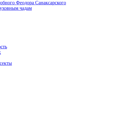
добного Феодора Санаксарского
духовным чадам
ость
х
 секты