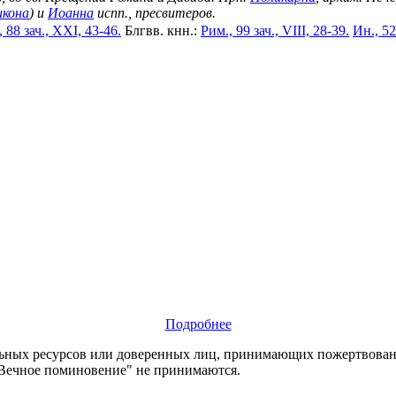
икона
) и
Иоанна
испп., пресвитеров.
 88 зач., XXI, 43-46.
Блгвв. кнн.:
Рим., 99 зач., VIII, 28-39.
Ин., 52
Подробнее
х ресурсов или доверенных лиц, принимающих пожертвования
"Вечное поминовение" не принимаются.