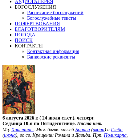
АУДИОГАЛЕРЕЯ
БОГОСЛУЖЕНИЯ
Расписание богослужений
Богослужебные тексты
ПОЖЕРТВОВАНИЯ
БЛАГОТВОРИТЕЛЯМ
ПОГОДА
ПОИСК
КОНТАКТЫ
Контактная информация
Банковские реквизиты
6 августа 2026 г. ( 24 июля ст.ст.), четверг.
Седмица 10-я по Пятидесятнице.
Поста нет.
Мц.
Христины
. Мчч. блгвв. князей
Бориса
(
икона
) и
Глеба
(
икона
), во св. Крещении Романа и Давида. Прп.
Поликарпа
,