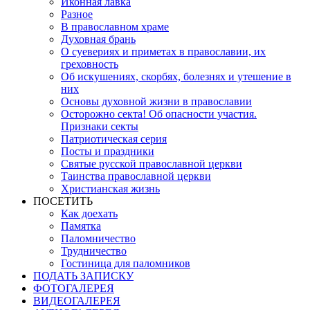
Иконная лавка
Разное
В православном храме
Духовная брань
О суевериях и приметах в православии, их
греховность
Об искушениях, скорбях, болезнях и утешение в
них
Основы духовной жизни в православии
Осторожно секта! Об опасности участия.
Признаки секты
Патриотическая серия
Посты и праздники
Святые русской православной церкви
Таинства православной церкви
Христианская жизнь
ПОСЕТИТЬ
Как доехать
Памятка
Паломничество
Трудничество
Гостиница для паломников
ПОДАТЬ ЗАПИСКУ
ФОТОГАЛЕРЕЯ
ВИДЕОГАЛЕРЕЯ