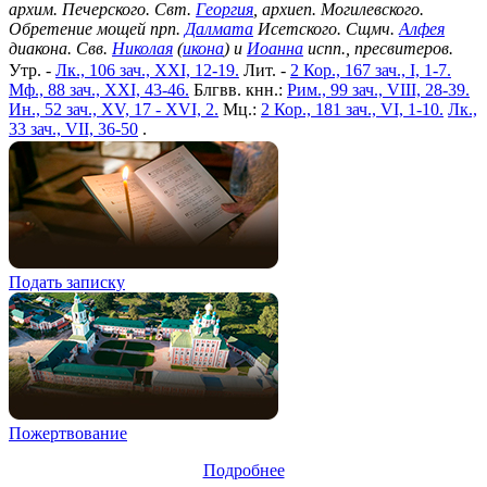
архим. Печерского. Свт.
Георгия
, архиеп. Могилевского.
Обретение мощей прп.
Далмата
Исетского. Сщмч.
Алфея
диакона. Свв.
Николая
(
икона
) и
Иоанна
испп., пресвитеров.
Утр. -
Лк., 106 зач., XXI, 12-19.
Лит. -
2 Кор., 167 зач., I, 1-7.
Мф., 88 зач., XXI, 43-46.
Блгвв. кнн.:
Рим., 99 зач., VIII, 28-39.
Ин., 52 зач., XV, 17 - XVI, 2.
Мц.:
2 Кор., 181 зач., VI, 1-10.
Лк.,
33 зач., VII, 36-50
.
Подать записку
Пожертвование
Подробнее