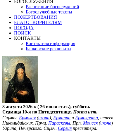
БОГОСЛУЖЕНИЯ
Расписание богослужений
Богослужебные тексты
ПОЖЕРТВОВАНИЯ
БЛАГОТВОРИТЕЛЯМ
ПОГОДА
ПОИСК
КОНТАКТЫ
Контактная информация
Банковские реквизиты
8 августа 2026 г. ( 26 июля ст.ст.), суббота.
Седмица 10-я по Пятидесятнице.
Поста нет.
Сщмчч.
Ермолая
(
икона
),
Ермиппа
и
Ермократа
, иереев
Никомидийских. Прмц.
Параскевы
. Прп.
Моисея
(
икона
)
Угрина, Печерского. Сщмч.
Сергия
пресвитера.