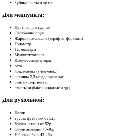
Зубные пасты и щётки
Для медпункта:
Противопростудные
Обезболивающие
Жаропонижающие (терафлю, фервекс..)
Тонометр
Термометры
Мультивитамины
Иммуностимуляторы
вата
йод, зелёнка (в флаконах)
шприцы-2,5 мл одноразовые
бинты- стер. нестер.
пластыри (бактерицидные и др.)
Для рухольной:
Носки
трусы, футболки от 52р
Брюки, штаны от 52р
Обувь парадная 43-46р
Рабочая обувь 43-46р