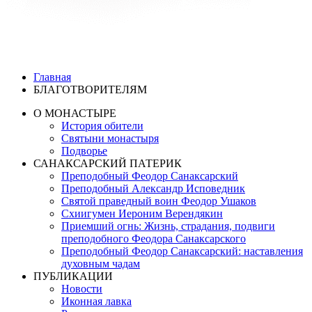
Главная
БЛАГОТВОРИТЕЛЯМ
О МОНАСТЫРЕ
История обители
Святыни монастыря
Подворье
САНАКСАРСКИЙ ПАТЕРИК
Преподобный Феодор Санаксарский
Преподобный Александр Исповедник
Святой праведный воин Феодор Ушаков
Схиигумен Иероним Верендякин
Приемший огнь: Жизнь, страдания, подвиги
преподобного Феодора Санаксарского
Преподобный Феодор Санаксарский: наставления
духовным чадам
ПУБЛИКАЦИИ
Новости
Иконная лавка