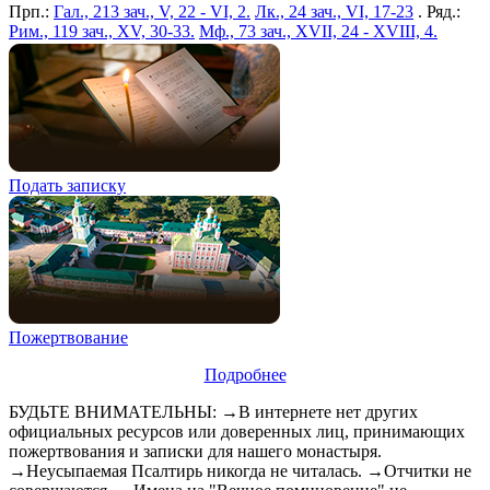
Прп.:
Гал., 213 зач., V, 22 - VI, 2.
Лк., 24 зач., VI, 17-23
. Ряд.:
Рим., 119 зач., XV, 30-33.
Мф., 73 зач., XVII, 24 - XVIII, 4.
Подать записку
Пожертвование
Подробнее
БУДЬТЕ ВНИМАТЕЛЬНЫ: →В интернете нет других
официальных ресурсов или доверенных лиц, принимающих
пожертвования и записки для нашего монастыря.
→Неусыпаемая Псалтирь никогда не читалась. →Отчитки не