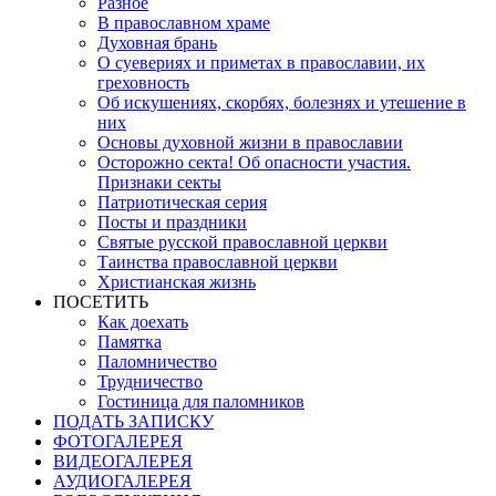
Разное
В православном храме
Духовная брань
О суевериях и приметах в православии, их
греховность
Об искушениях, скорбях, болезнях и утешение в
них
Основы духовной жизни в православии
Осторожно секта! Об опасности участия.
Признаки секты
Патриотическая серия
Посты и праздники
Святые русской православной церкви
Таинства православной церкви
Христианская жизнь
ПОСЕТИТЬ
Как доехать
Памятка
Паломничество
Трудничество
Гостиница для паломников
ПОДАТЬ ЗАПИСКУ
ФОТОГАЛЕРЕЯ
ВИДЕОГАЛЕРЕЯ
АУДИОГАЛЕРЕЯ