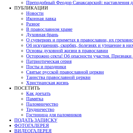
Преподобный Феодор Санаксарский: наставления 
ПУБЛИКАЦИИ
Новости
Иконная лавка
Разное
В православном храме
Духовная брань
О суевериях и приметах в православии, их греховн
Об искушениях, скорбях, болезнях и утешение в ни
Основы духовной жизни в православии
Осторожно секта! Об опасности участия. Признаки
Патриотическая серия
Посты и праздники
Святые русской православной церкви
Таинства православной церкви
Христианская жизнь
ПОСЕТИТЬ
Как доехать
Памятка
Паломничество
Трудничество
Гостиница для паломников
ПОДАТЬ ЗАПИСКУ
ФОТОГАЛЕРЕЯ
ВИДЕОГАЛЕРЕЯ