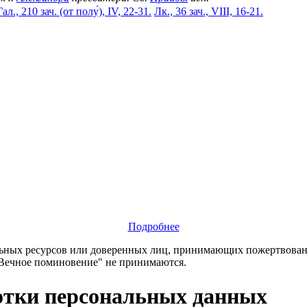
Гал., 210 зач. (от полу́), IV, 22-31.
Лк., 36 зач., VIII, 16-21.
Подробнее
х ресурсов или доверенных лиц, принимающих пожертвования
"Вечное поминовение" не принимаются.
отки персональных данных