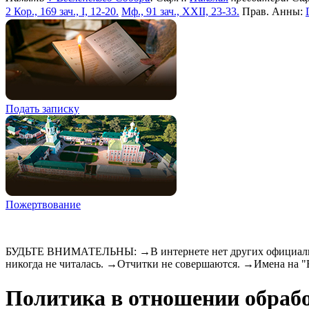
2 Кор., 169 зач., I, 12-20.
Мф., 91 зач., XXII, 23-33.
Прав. Анны:
Подать записку
Пожертвование
БУДЬТЕ ВНИМАТЕЛЬНЫ: →В интернете нет других официальны
никогда не читалась. →Отчитки не совершаются. →Имена на 
Политика в отношении обраб