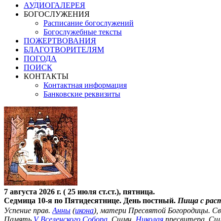
АУДИОГАЛЕРЕЯ
БОГОСЛУЖЕНИЯ
Расписание богослужений
Богослужебные тексты
ПОЖЕРТВОВАНИЯ
БЛАГОТВОРИТЕЛЯМ
ПОГОДА
ПОИСК
КОНТАКТЫ
Контактная информация
Банковские реквизиты
7 августа 2026 г. ( 25 июля ст.ст.), пятница.
Седмица 10-я по Пятидесятнице. День постный.
Пища с рас
Успение прав.
Анны
(
икона
), матери Пресвятой Богородицы. С
Память
V Вселенского Собора
. Сщмч.
Николая
пресвитера. Сщ