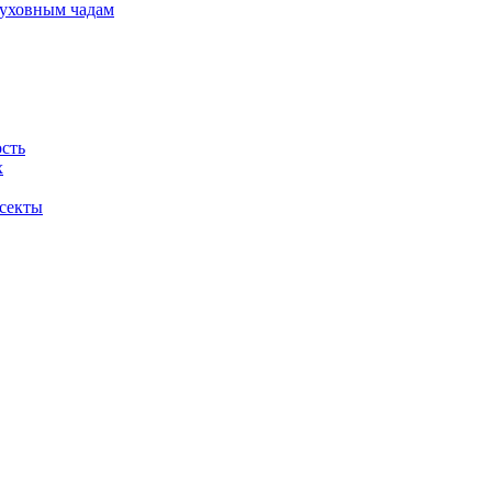
духовным чадам
ость
х
 секты