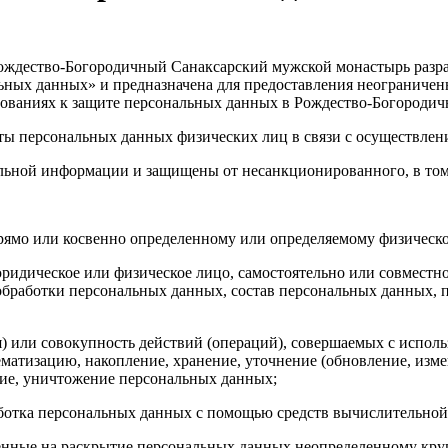
ждество-Богородичный Санаксарский мужской монастырь разрабо
льных данных» и предназначена для предоставления неограниче
ебованиях к защите персональных данных в Рождество-Богороди
ты персональных данных физических лиц в связи с осуществлен
льной информации и защищены от несанкционированного, в том 
рямо или косвенно определенному или определяемому физическо
юридическое или физическое лицо, самостоятельно или совмест
бработки персональных данных, состав персональных данных, п
) или совокупность действий (операций), совершаемых с исполь
ематизацию, накопление, хранение, уточнение (обновление, измен
ение, уничтожение персональных данных;
аботка персональных данных с помощью средств вычислительной
ленные на раскрытие персональных данных неопределенному кру