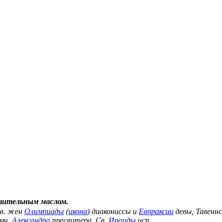
тительным маслом.
вв. жен
Олимпиады
(
икона
) диакониссы и
Евпраксии
девы, Тавеннс
мч.
Александра
пресвитера. Св.
Ираиды
исп.